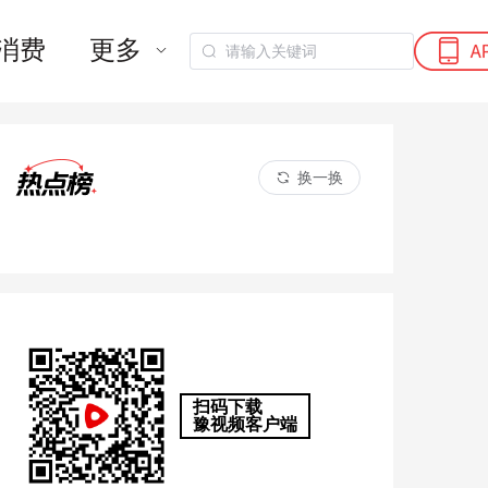
大河财经
生活
科创
传播研究
老有意思啦
中原
消费
更多
换一换
扫码下载
豫视频客户端