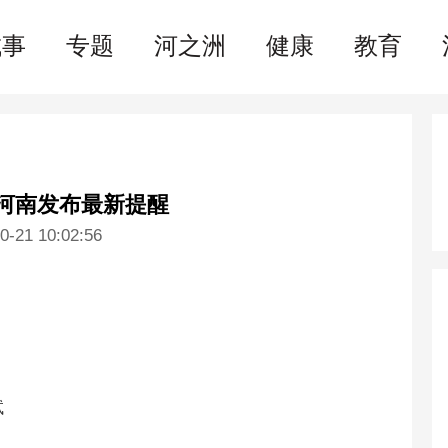
费
农业
评论
汽车
文旅
彩票
房产
国际
文体
城事
专题
河之洲
健康
教育
河南发布最新提醒
0-21 10:02:56
试