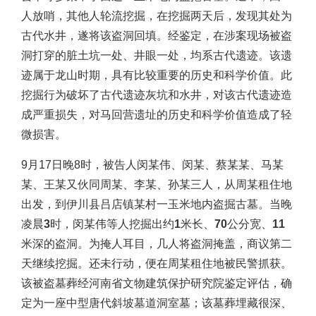
人放哨，其他人轮流挖掘，在挖掘两天后，发现其处为
古代水井，遂将该盗洞回填
。经鉴定，在涉案现场被盗
洞打穿的脏土坑一处、井眼一处，均系古代遗迹。该遗
迹属于龙山时期，具有比较重要的历史和科学价值。此
挖掘行为破坏了古代遗迹灰坑和水井，对该古代遗迹造
成严重损失，对马回营遗址的历史和科学价值造成了轻
微损害。
9月17日晚8时，被告人闵某伟、闵某、蔡某某、马某
某、王某又伙同周某、李某、孙某三人，从周某租住地
出发，
到伊川县吕店镇某村一玉米地内盗掘古墓。当晚
凌晨3时，闵某伟等人挖掘出约1米长、70公分宽、11
米深的盗洞。为掩人耳目，几人将盗洞掩盖，商议第二
天继续挖掘。还未行动，便在周某租住地被民警抓获。
该被盗墓葬经河南省文物建筑保护研究院鉴定评估，确
定为一座中型唐代斜坡墓道洞室墓；该墓葬埋藏很深、