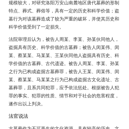
规模较大，对研究洛阳万安山南麓地区唐代墓葬的形制
特点、葬式、葬俗等，具有一定的历史和科学价值；盗
墓行为对该墓葬造成了较为严重的破坏，并使其历史和
科学价值受到了一定损失。
法院审理后认为，被告人周某、李某、孙某伙同他人，
盗掘具有历史、科学价值的古墓葬；被告人闵某伟、闵
某、蔡某某、马某某、王某伙同他人盗掘具有历史、科
学价值的古墓葬、古代遗迹。
被告人周某、李某、孙某
之行为已构成盗掘古墓葬罪，被告人王某、闵某伟、闵
某、蔡某某、马某某之行为已构成盗掘古文化遗址、古
墓葬罪，且系共同犯罪，应予依法惩处。
根据被告人犯
罪的事实、犯罪的性质、情节和对于社会的危害程度，
遂作出以上判决。
法官说法
古墓葬作为不可再生的文化资源，具有较高的历史、文