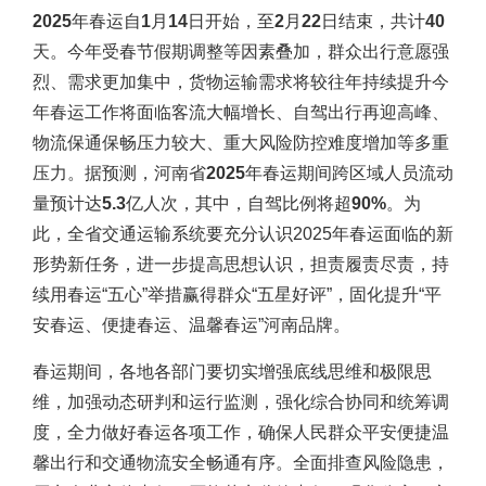
2025年春运自1月14日开始，至2月22日结束，共计40
天。
今年受春节假期调整等因素叠加，群众出行意愿强
烈、需求更加集中，货物运输需求将较往年持续提升今
年春运工作将面临客流大幅增长、自驾出行再迎高峰、
物流‌保通保畅压力较大、重大风险防控难度增加等多重
压力。
据预测，河南省2025年春运期间跨区域人员流动
量预计达5.3亿人次，其中，自驾比例将超90%。
为
此，全省交通运输系统要充分认识2025年春运面临的新
形势新任务，进一步提高思想认识，担责履责尽责，持
续用春运“五心”举措赢得群众“五星好评”，固化提升“平
安春运、便捷春运、温馨春运”河南品牌。
春运期间，各地各部门要切实增强底线思维和极限思
维，加强动态研判和运行监测，强化综合协同和统筹调
度，全力做好春运各项工作，确保人民群众平安便捷温
馨出行和交通物流安全畅通有序。全面排查风险隐患，